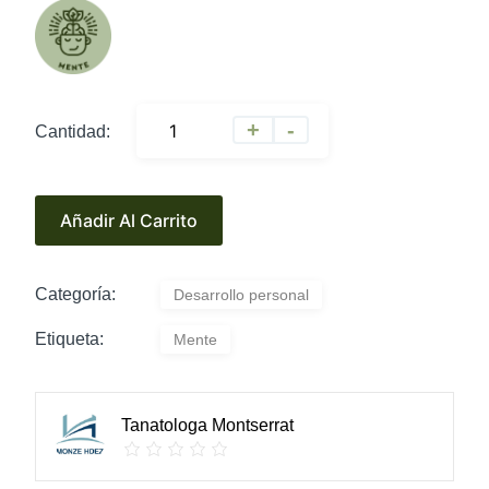
A
+
-
Cantidad:
l
t
e
Añadir Al Carrito
r
n
a
Categoría:
Desarrollo personal
t
i
Etiqueta:
Mente
v
e
:
Tanatologa Montserrat