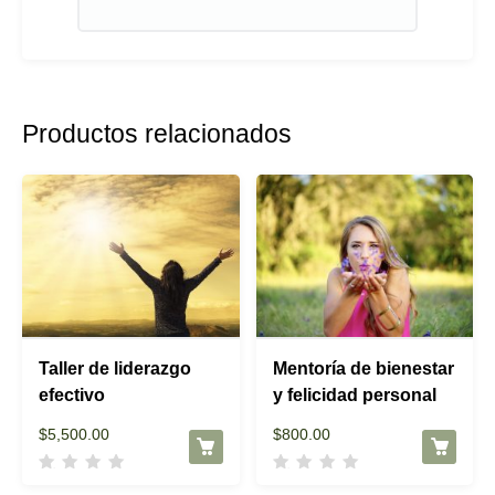
A
l
t
e
r
Productos relacionados
n
a
t
i
v
e
:
Taller de liderazgo
Mentoría de bienestar
efectivo
y felicidad personal
$
5,500.00
$
800.00