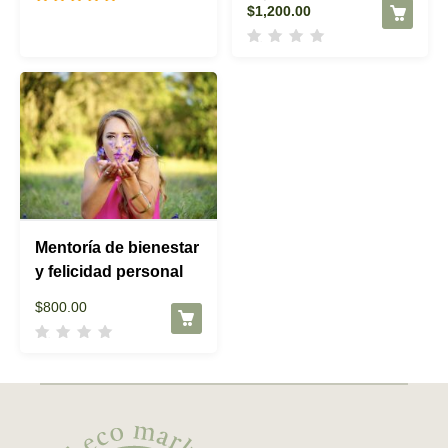
El
precio
$
1,200.00
Valorado con
precio
original
5.00
de 5
actual
era:
es:
$2,000.00.
$1,200.00.
Mentoría de bienestar
y felicidad personal
$
800.00