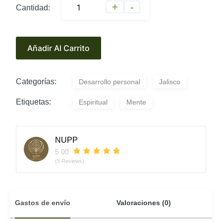
A
+
-
Cantidad:
l
t
e
Añadir Al Carrito
r
n
a
Categorías:
Desarrollo personal
Jalisco
t
i
Etiquetas:
Espiritual
Mente
v
e
:
NUPP
5.00
(5 Reviews)
Gastos de envío
Valoraciones (0)