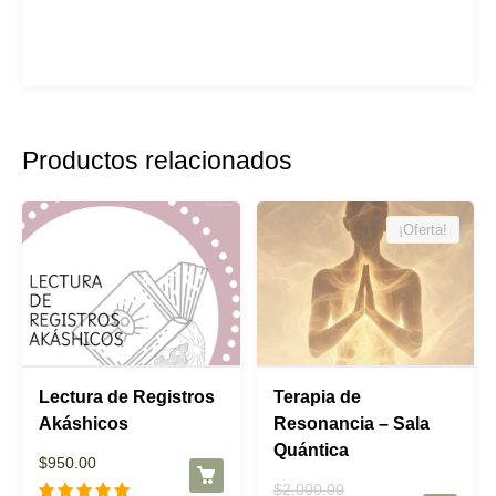
Productos relacionados
¡Oferta!
Lectura de Registros
Terapia de
Akáshicos
Resonancia – Sala
Quántica
$
950.00
El
$
2,000.00