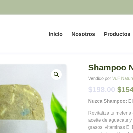
Inicio
Nosotros
Productos
Shampoo N
Vendido por
VuF Natur
El
$
198.00
$
154
prec
Nuzca Shampoo: El 
orig
Revitaliza tu melen
aceite de aguacate y 
era:
grasos, vitaminas E, D
$198