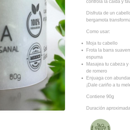
controla la caída y fa
Disfruta de un cabello
bergamota transforma 
Como usar:
Moja tu cabello
Frota la barra suave
espuma
Masajea tu cabeza y d
de romero
Enjuaga con abunda
¡Dale cariño a tu me
Contiene 90g
Duración aproximada