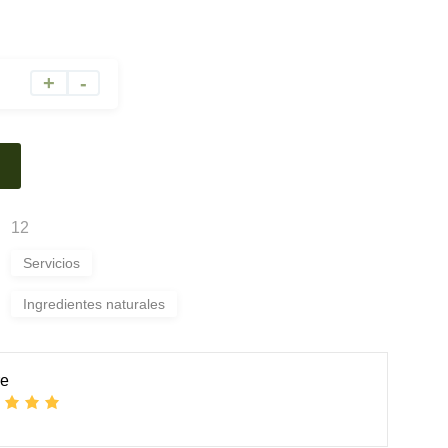
A
+
-
l
t
e
r
n
a
12
t
i
Servicios
v
Ingredientes naturales
e
:
re