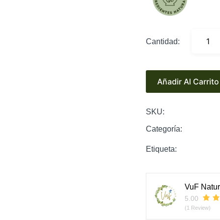
Cantidad:
Añadir Al Carrito
SKU:
Categoría:
Etiqueta:
VuF Natu
5.00
(1 Review)