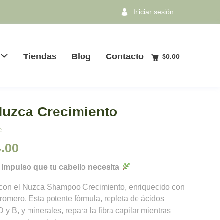
Iniciar sesión
Tiendas
Blog
Contacto
$
0.00
uzca Crecimiento
e
El
.00
io
precio
impulso que tu cabello necesita
inal
actual
a con el Nuzca Shampoo Crecimiento, enriquecido con
romero. Esta potente fórmula, repleta de ácidos
es:
 y B, y minerales, repara la fibra capilar mientras
.00.
$154.00.