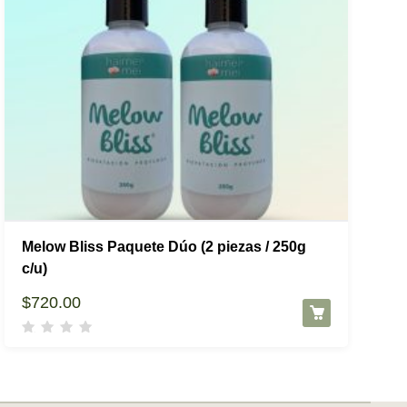
Melow Bliss Paquete Dúo (2 piezas / 250g
c/u)
$
720.00