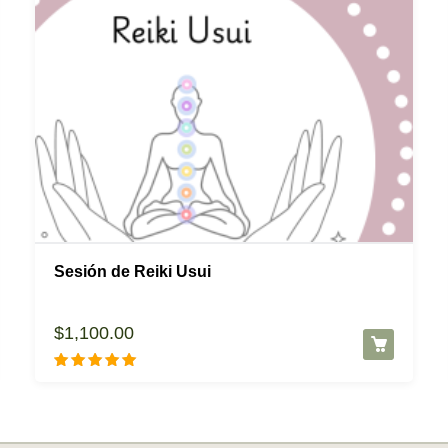
Sesión de Reiki Usui
$
1,100.00
Valorado con
5.00
de 5