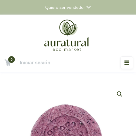
Saltar
Quiero ser vendedor
al
contenido
0
Iniciar sesión