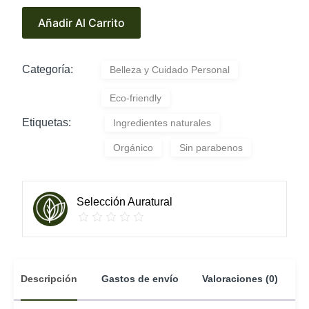
e
Añadir Al Carrito
r
n
a
Categoría:
Belleza y Cuidado Personal
t
i
Eco-friendly
v
e
Etiquetas:
Ingredientes naturales
:
Orgánico
Sin parabenos
Selección Auratural
Descripción
Gastos de envío
Valoraciones (0)