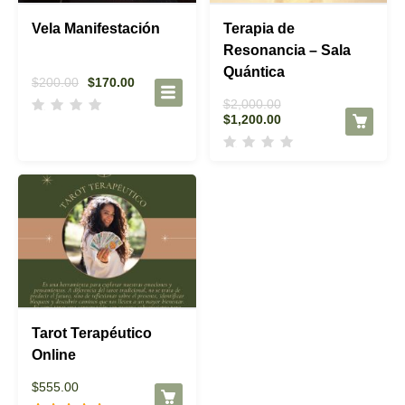
Vela Manifestación
Terapia de
Resonancia – Sala
Quántica
El
El
$
200.00
$
170.00
precio
precio
El
$
2,000.00
original
actual
El
precio
$
1,200.00
era:
es:
precio
original
$200.00.
$170.00.
actual
era:
es:
$2,000.00.
$1,200.00.
Tarot Terapéutico
Online
$
555.00