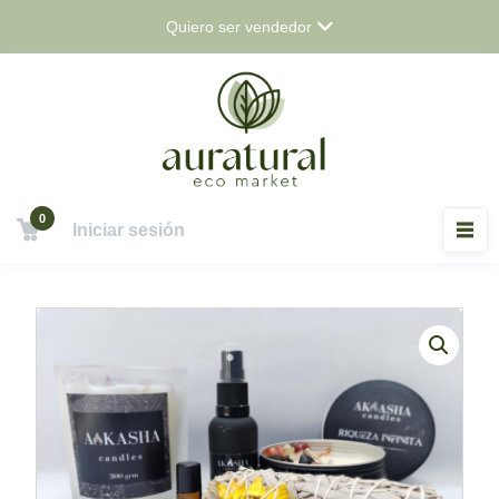
Saltar
Quiero ser vendedor
al
contenido
0
Iniciar sesión