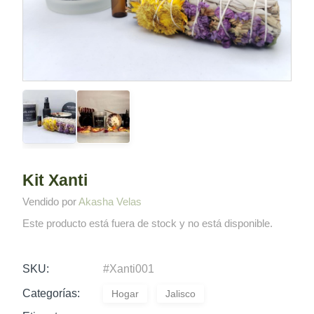
Kit Xanti
Vendido por
Akasha Velas
Este producto está fuera de stock y no está disponible.
A
l
#Xanti001
SKU:
t
Categorías:
Hogar
Jalisco
e