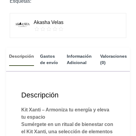
Etiquetas:
r
n
a
Akasha Velas
t
i
v
e
:
Descripción
Gastos
Información
Valoraciones
de envío
Adicional
(0)
Descripción
Kit Xanti – Armoniza tu energía y eleva
tu espacio
Sumérgete en un ritual de bienestar con
el Kit Xanti, una selección de elementos