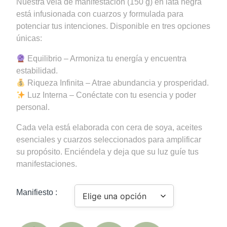
Nuestra vela de manifestación (150 g) en lata negra
era:
es:
está infusionada con cuarzos y formulada para
$200.00.
$170.00.
potenciar tus intenciones. Disponible en tres opciones
únicas:
Equilibrio – Armoniza tu energía y encuentra
estabilidad.
Riqueza Infinita – Atrae abundancia y prosperidad.
Luz Interna – Conéctate con tu esencia y poder
personal.
Cada vela está elaborada con cera de soya, aceites
esenciales y cuarzos seleccionados para amplificar
su propósito. Enciéndela y deja que su luz guíe tus
manifestaciones.
Manifiesto :