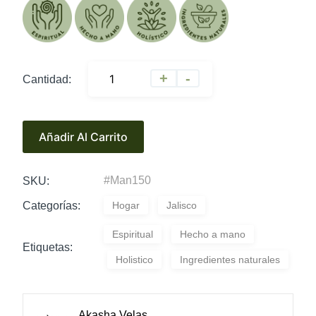
A
+
-
Cantidad:
l
t
e
Añadir Al Carrito
r
n
a
#Man150
SKU:
t
i
Categorías:
Hogar
Jalisco
v
Espiritual
Hecho a mano
e
Etiquetas:
:
Holistico
Ingredientes naturales
Akasha Velas