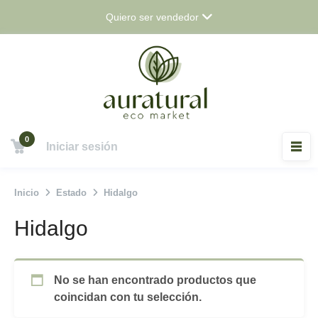
Saltar
Quiero ser vendedor
al
contenido
0
Iniciar sesión
Inicio
Estado
Hidalgo
Hidalgo
No se han encontrado productos que
coincidan con tu selección.