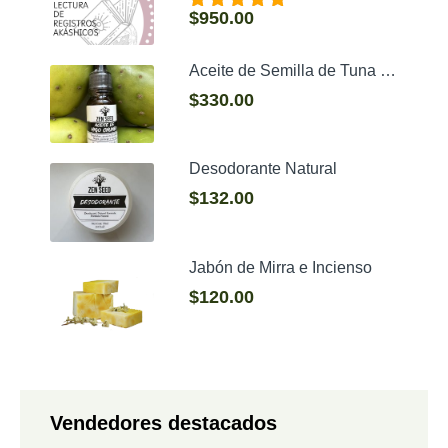
$
950.00
Valorado con
5.00
de 5
Aceite de Semilla de Tuna (Higo Chumbo)
$
330.00
Desodorante Natural
$
132.00
Jabón de Mirra e Incienso
$
120.00
Vendedores destacados