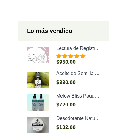
Lo más vendido
Lectura de Registros Akáshicos
$
950.00
Valorado con
5.00
de 5
Aceite de Semilla de Tuna (Higo Chumbo)
$
330.00
Melow Bliss Paquete Dúo (2 piezas / 250g c/u)
$
720.00
Desodorante Natural
$
132.00