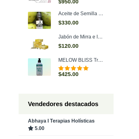
$
950.00
Valorado con
5.00
de 5
Aceite de Semilla de Tuna (Higo Chumbo)
$
330.00
Jabón de Mirra e Incienso
$
120.00
MELOW BLISS Tratamiento de hidratación capilar 250 g
$
425.00
Valorado con
5.00
de 5
Vendedores destacados
Abhaya I Terapias Holísticas
5.00