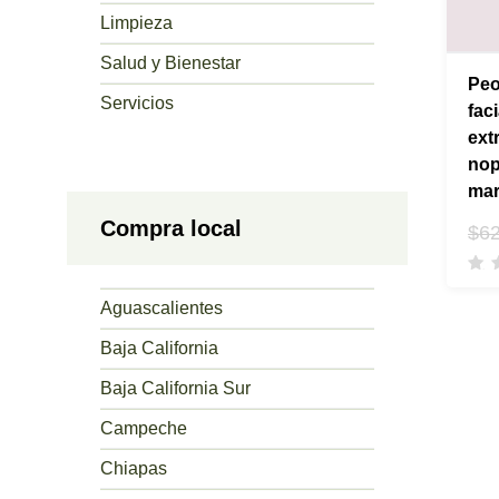
Limpieza
Salud y Bienestar
Peo
Servicios
fac
ext
nop
mar
Compra local
$
6
Aguascalientes
Baja California
Baja California Sur
Campeche
Chiapas