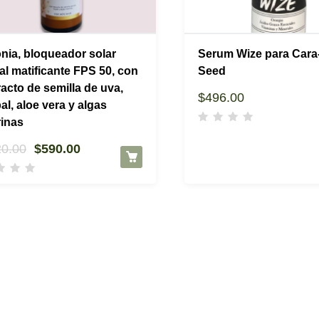
nia, bloqueador solar
Serum Wize para Cara
ial matificante FPS 50, con
Seed
racto de semilla de uva,
$
496.00
al, aloe vera y algas
inas
El
El
20.00
$
590.00
precio
precio
original
actual
era:
es:
$620.00.
$590.00.