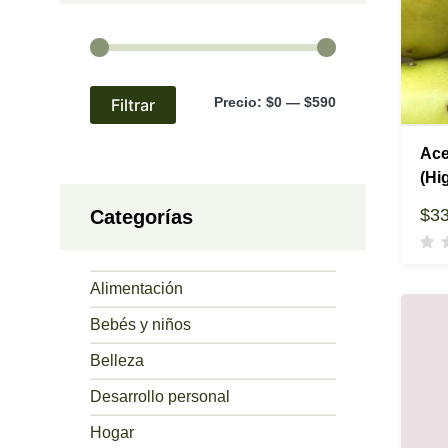
Precio
Precio
Precio:
$0
—
$590
Filtrar
mínimo
máximo
Ace
(Hi
$
3
Categorías
Alimentación
Bebés y niños
Belleza
Desarrollo personal
Hogar