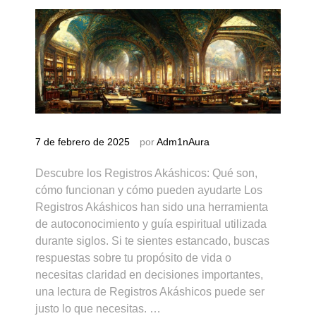
7 de febrero de 2025
por
Adm1nAura
Descubre los Registros Akáshicos: Qué son,
cómo funcionan y cómo pueden ayudarte Los
Registros Akáshicos han sido una herramienta
de autoconocimiento y guía espiritual utilizada
durante siglos. Si te sientes estancado, buscas
respuestas sobre tu propósito de vida o
necesitas claridad en decisiones importantes,
una lectura de Registros Akáshicos puede ser
justo lo que necesitas. …