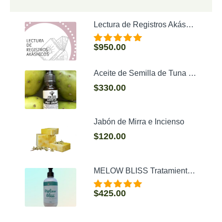
Lectura de Registros Akáshicos
$
950.00
Valorado con
5.00
de 5
Aceite de Semilla de Tuna (Higo Chumbo)
$
330.00
Jabón de Mirra e Incienso
$
120.00
MELOW BLISS Tratamiento de hidratación capilar 250 g
$
425.00
Valorado con
5.00
de 5