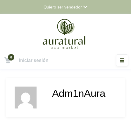
Saltar
Quiero ser vendedor
al
contenido
0
Iniciar sesión
Adm1nAura